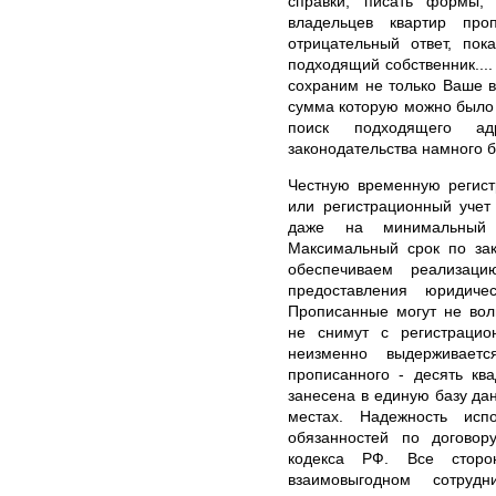
справки, писать формы, 
владельцев квартир про
отрицательный ответ, пок
подходящий собственник...
сохраним не только Ваше вр
сумма которую можно было 
поиск подходящего а
законодательства намного 
Честную временную регис
или регистрационный учет
даже на минимальный 
Максимальный срок по зак
обеспечиваем реализаци
предоставления юридиче
Прописанные могут не вол
не снимут с регистрацион
неизменно выдерживае
прописанного - десять кв
занесена в единую базу дан
местах. Надежность исп
обязанностей по договору
кодекса РФ. Все сторо
взаимовыгодном сотруд