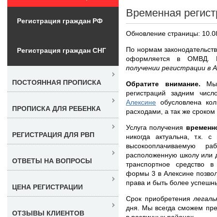
Временная регист
Регистрация граждан РФ
Обновление страницы: 10.0
По нормам законодательст
Регистрация граждан СНГ
оформляется в ОМВД. 
получении регистрации в 
ПОСТОЯННАЯ ПРОПИСКА
Обратите внимание.
Мы н
регистраций задним чис
Алексине
обусловлена кол
ПРОПИСКА ДЛЯ РЕБЕНКА
расходами, а так же сроком
Услуга получения
временн
РЕГИСТРАЦИЯ ДЛЯ РВП
никогда актуальна, т.к. 
высокооплачиваемую ра
расположенную школу или д
ОТВЕТЫ НА ВОПРОСЫ
транспортное средство 
формы 3 в Алексине позвол
права и быть более успешн
ЦЕНА РЕГИСТРАЦИИ
Срок приобретения
легал
дня. Мы всегда сможем пр
ОТЗЫВЫ КЛИЕНТОВ
в различных районах.